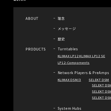
ABOUT
理念
メッセージ
歴史
Turntables
PRODUCTS
KLIMAX LP12 KLIMAX LP12 SE
LP12-Compornents
Network Players & PreAmps
KLIMAX DSM/3
SELEKT DSM
SELEKT DSM
SELEKT DSM
SELEKT DS
System Hubs