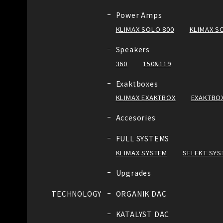
Power Amps
KLIMAX SOLO 800
KLIMAX S
Speakers
360
150&119
Exaktboxes
KLIMAX EXAKTBOX
EXAKTBOX
Accesories
FULL SYSTEMS
KLIMAX SYSTEM
SELEKT SYS
Upgrades
TECHNOLOGY
ORGANIK DAC
KATALYST DAC