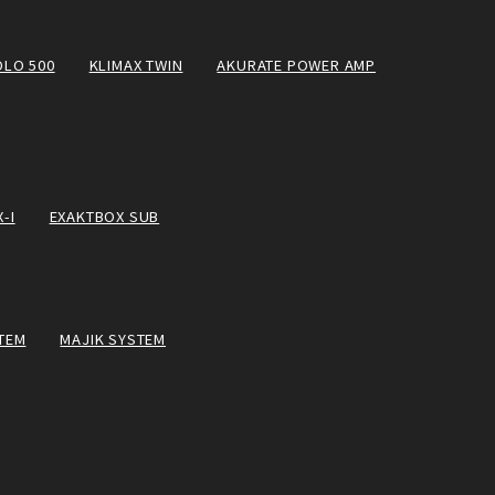
OLO 500
KLIMAX TWIN
AKURATE POWER AMP
-I
EXAKTBOX SUB
TEM
MAJIK SYSTEM