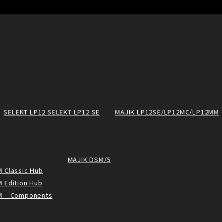
SELEKT LP12 SELEKT LP12 SE
MAJIK LP12SE/LP12MC/LP12MM
MAJIK DSM/5
 Classic Hub
 Edition Hub
M – Components