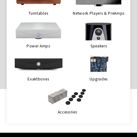
Turntables
Network Players & PreAmps
Power Amps
Speakers
Exaktboxes
Upgrades
Accesories