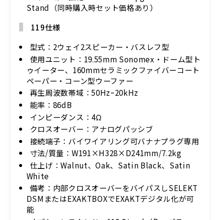
Stand（同時購入時セット価格あり）
119仕様
型式：2ウェイ2スピーカー・バスレフ型
使用ユニット：19.55mm Sonomex・ドーム型ト
ゥイーター、160mmセラミックファイバーコート
ペーパー・コーン型ウーファー
再生周波数帯域：50Hzｰ20kHz
能率：86dB
インピーダンス：4Ω
クロスオーバー：アナログパッシブ
接続端子：バイワイアリング可バナナプラグ専用
寸法/質量：W191×H328×D241mm/7.2kg
仕上げ：Walnut、Oak、Satin Black、Satin
White
備考：内部クロスオーバーをバイパスしSELEKT
DSMまたはEXAKTBOXでEXAKTデジタル化が可
能