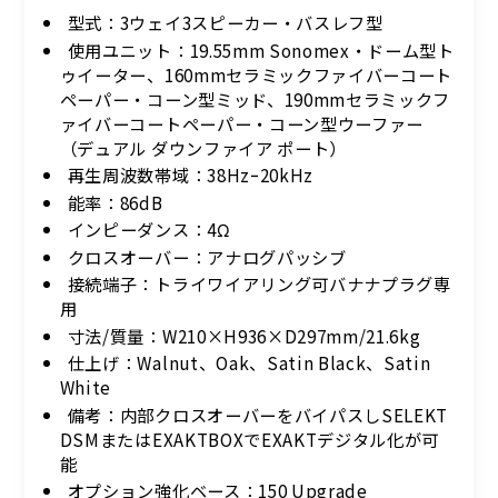
型式：3ウェイ3スピーカー・バスレフ型
使用ユニット：19.55mm Sonomex・ドーム型ト
ゥイーター、160mmセラミックファイバーコート
ペーパー・コーン型ミッド、190mmセラミックフ
ァイバーコートペーパー・コーン型ウーファー
（デュアル ダウンファイア ポート）
再生周波数帯域：38Hzｰ20kHz
能率：86dB
インピーダンス：4Ω
クロスオーバー：アナログパッシブ
接続端子：トライワイアリング可バナナプラグ専
用
寸法/質量：W210×H936×D297mm/21.6kg
仕上げ：Walnut、Oak、Satin Black、Satin
White
備考：内部クロスオーバーをバイパスしSELEKT
DSMまたはEXAKTBOXでEXAKTデジタル化が可
能
オプション強化ベース：150 Upgrade