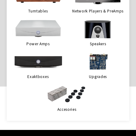
Turntables
Network Players & PreAmps
Power Amps
Speakers
Exaktboxes
Upgrades
Accesories