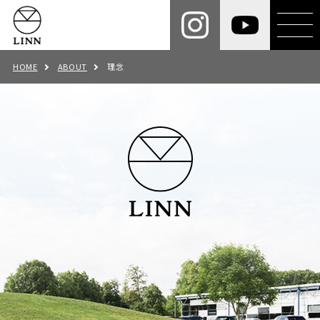
HOME
ABOUT
理念