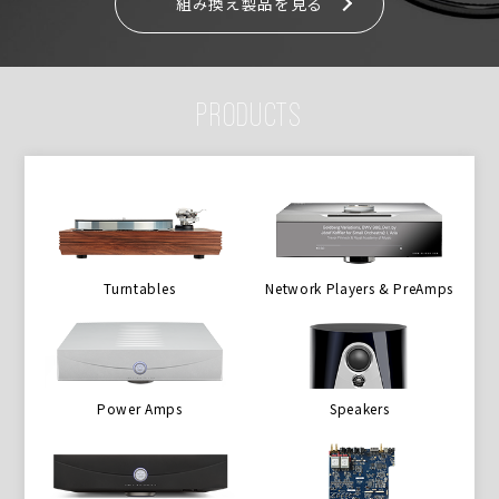
組み換え製品を見る
PRODUCTS
Turntables
Network Players & PreAmps
Power Amps
Speakers