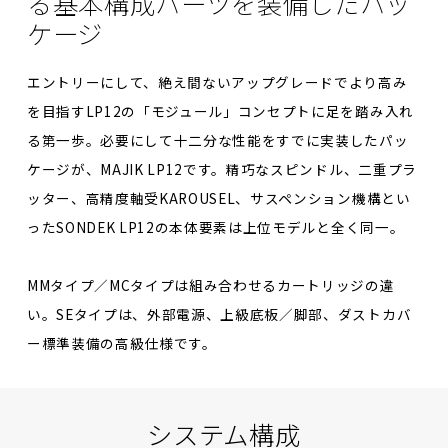
る
基本構成パーツを
装備したパッ
ケージ
エントリーにして、絶え間ないアップグレードでより高み
を目指すLP12の「モジュール」コンセプトに足を踏み入れ
る第一歩。必要にして十二分な性能をすでに実装したパッ
ケージが、MAJIK LP12です。精巧なスピンドル、二重プラ
ッター、高精度軸受KAROUSEL、サスペンション機構とい
ったSONDEK LP12の本体要素は上位モデルと全く同一。
MMタイプ／MCタイプは組み合わせるカートリッジの違
い。SEタイプは、外部電源、上級底板／脚部、ダストカバ
ー標準装備の高級仕様です。
システム構成