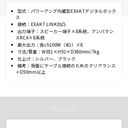
型式：パワーアンプ内蔵型EXAKTデジタルボック
ス
接続：EXAKT LINK凹凸
出力端子：スピーカー端子×8系統、アンバラン
スRCA×8系統
最大出力：各ch100W（4Ω）×8
寸法/質量：W381×H91×D360mm/7kg
仕上げ：シルバー、ブラック
備考：背面にケーブル接続のためのクリアランス
＋D50mm以上
PRODUCTS