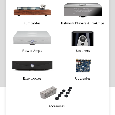
Turntables
Network Players & PreAmps
Power Amps
Speakers
Exaktboxes
Upgrades
Accesories