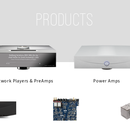
PRODUCTS
twork Players & PreAmps
Power Amps