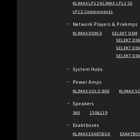
KLIMAX LP12 KLIMAX LP12 SE
LP12-Compornents
Network Players & PreAmps
KLIMAX DSM/3
SELEKT DSM
SELEKT DSM
SELEKT DSM
SELEKT DS
System Hubs
Power Amps
KLIMAX SOLO 800
KLIMAX S
Speakers
360
150&119
Exaktboxes
KLIMAX EXAKTBOX
EXAKTBOX