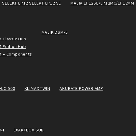
SELEKT LP12 SELEKT LP12 SE
MAJIK LP12SE/LP12MC/LP12MM
MAJIK DSM/5
 Classic Hub
 Edition Hub
M – Components
OLO 500
KLIMAX TWIN
AKURATE POWER AMP
-I
EXAKTBOX SUB