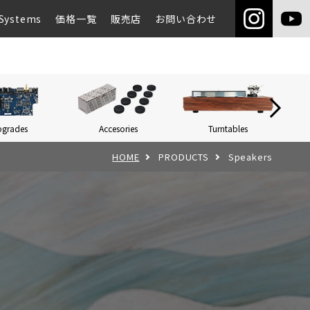
Systems
価格一覧
販売店
お問い合わせ
pgrades
Accesories
Turntables
Networ
HOME
PRODUCTS
Speakers