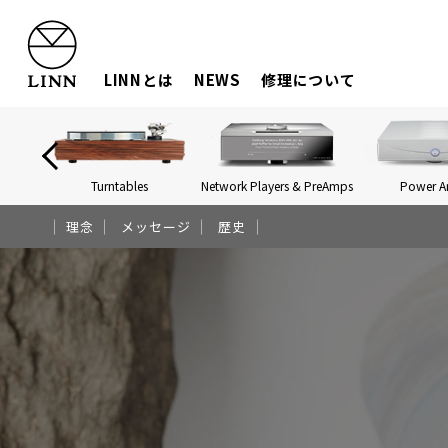
LINNとは
NEWS
修理について
Turntables
Network Players & PreAmps
Power 
理念
メッセージ
歴史