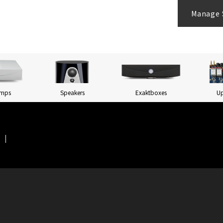
Manage 
Amps
Speakers
Exaktboxes
U