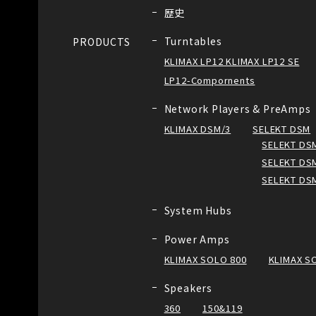
歴史
Turntables
PRODUCTS
KLIMAX LP12 KLIMAX LP12 SE
LP12-Compornents
Network Players & PreAmps
KLIMAX DSM/3
SELEKT DSM
SELEKT DSM
SELEKT DSM
SELEKT DS
System Hubs
Power Amps
KLIMAX SOLO 800
KLIMAX S
Speakers
360
150&119