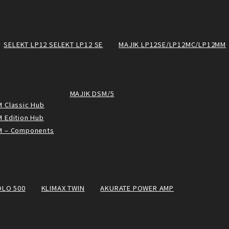
SELEKT LP12 SELEKT LP12 SE
MAJIK LP12SE/LP12MC/LP12MM
MAJIK DSM/5
 Classic Hub
 Edition Hub
M – Components
OLO 500
KLIMAX TWIN
AKURATE POWER AMP