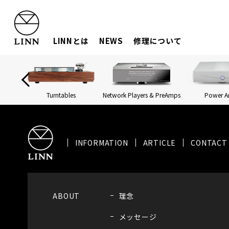
LINNとは
NEWS
修理について
Turntables
Network Players & PreAmps
Power 
INFORMATION
ARTICLE
CONTACT
ABOUT
理念
メッセージ