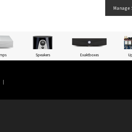
Manage 
Amps
Speakers
Exaktboxes
U