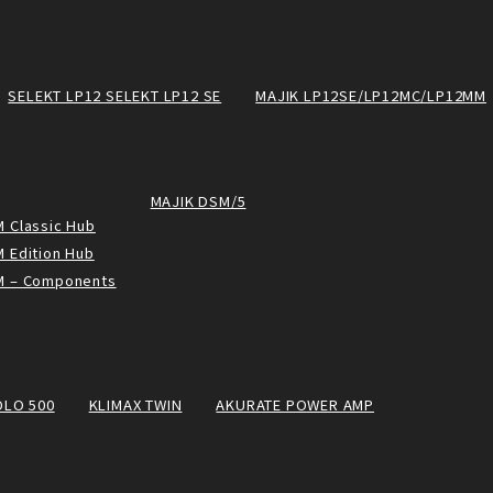
SELEKT LP12 SELEKT LP12 SE
MAJIK LP12SE/LP12MC/LP12MM
MAJIK DSM/5
 Classic Hub
 Edition Hub
M – Components
OLO 500
KLIMAX TWIN
AKURATE POWER AMP