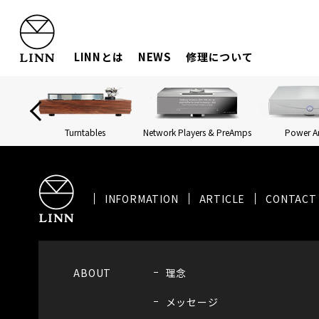
LINNとは
NEWS
修理について
Turntables
Network Players & PreAmps
Power 
INFORMATION
ARTICLE
CONTACT
ABOUT
理念
メッセージ