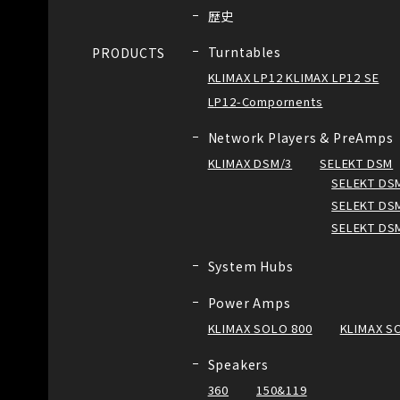
歴史
Turntables
PRODUCTS
KLIMAX LP12 KLIMAX LP12 SE
LP12-Compornents
Network Players & PreAmps
KLIMAX DSM/3
SELEKT DSM
SELEKT DSM
SELEKT DSM
SELEKT DS
System Hubs
Power Amps
KLIMAX SOLO 800
KLIMAX S
Speakers
360
150&119