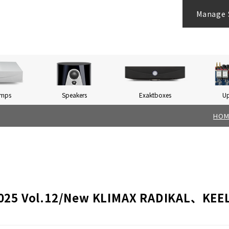
Manage 
Amps
Speakers
Exaktboxes
U
HOM
2025 Vol.12/New KLIMAX RADIKAL、KE